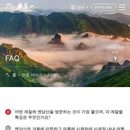
언어
온라인 예매


아래로 스와
이프
FAQ
홈
>
관광 서비스
>
FAQ

문
어떤 계절에 옌당산을 방문하는 것이 가장 좋으며, 각 계절별
특징은 무엇인가요?
답
옌당산은 겨울에 따뜻하고 여름에 시원하여 사계절 내내 여행