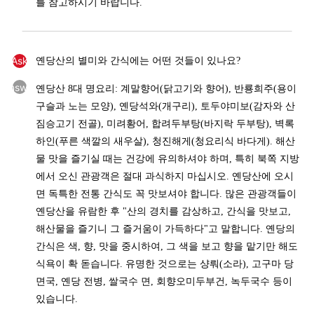
를 참고하시기 바랍니다.
Ask
옌당산의 별미와 간식에는 어떤 것들이 있나요?
Answer
옌당산 8대 명요리: 계말향어(닭고기와 향어), 반룡희주(용이
구슬과 노는 모양), 옌당석와(개구리), 토두야미보(감자와 산
짐승고기 전골), 미려황어, 합려두부탕(바지락 두부탕), 벽록
하인(푸른 색깔의 새우살), 청진해게(청요리식 바다게). 해산
물 맛을 즐기실 때는 건강에 유의하셔야 하며, 특히 북쪽 지방
에서 오신 관광객은 절대 과식하지 마십시오. 옌당산에 오시
면 독특한 전통 간식도 꼭 맛보셔야 합니다. 많은 관광객들이
옌당산을 유람한 후 "산의 경치를 감상하고, 간식을 맛보고,
해산물을 즐기니 그 즐거움이 가득하다"고 말합니다. 옌당의
간식은 색, 향, 맛을 중시하여, 그 색을 보고 향을 맡기만 해도
식욕이 확 돋습니다. 유명한 것으로는 샹뤄(소라), 고구마 당
면국, 옌당 전병, 쌀국수 면, 회향오미두부건, 녹두국수 등이
있습니다.