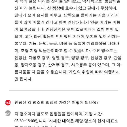
계 속의 절승’이라는 찬사를 받아왔고, 역사적으로 ‘동남제일
산’이라 불립니다. 산 정상에 호수가 있고 갈대가 무성하며,
갈대가 모여 습지를 이루고, 남쪽으로 돌아가는 가을 기러기
들이 많이 머물러 간다고 하여 옌당(기러기 연못)이라는 이름
이 붙여졌습니다. 옌당산맥은 수백 킬로미터에 걸쳐 뻗어 있
으며, 고대 화산 활동이 빈번했던 지대에 위치해 있어 산체는
봉우리, 기둥, 둔덕, 동굴, 벼랑 등 독특한 기암괴석을 나타내
며, 조형 지형 박물관이라고 할 수 있습니다. 주요 명소로는
옌당산, 다롱추 경구, 링옌 경구, 링펑 경구, 셴성먼 경구, 관음
동, 양자오동 경구, 산저푸 경구, 샤오롱추 등이 있으며, 그 아
름다움을 다 담을 수 없습니다. 개인의 취향에 따라 여행하시
면 됩니다.
Ask
옌당산 각 명소의 입장료 가격은 어떻게 되나요?
Answer
각 명소마다 별도로 입장권을 판매하며, 개장 시간:
05:30~18:00입니다. 자세한 내역은 해당 명소의 현지 매표소