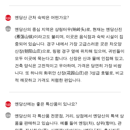
Ask
옌당산 근처 숙박은 어떤가요?
Answer
옌당산의 중심 지역은 샹링터우(响岭头)로, 현재는 옌당산진
(雁荡山镇)이라고도 불리며, 이곳은 음식점과 숙박 시설이 집
중되어 있습니다. 경구 내에서 가장 고급스러운 곳은 차오양
산장(朝阳山庄)으로, 링펑 경구 옆에 위치해 있으며, 귀빈들이
모두 이곳에 묵는다고 합니다. 산장은 산과 물에 인접해 있고,
건축 양식은 고전적이고 우아하며, 가격은 당연히 가장 비쌉
니다. 또 하나의 화위안 산장(花园山庄)은 3성급 호텔로, 비교
적 깨끗하고 가격도 저렴한 편입니다.
Ask
옌당산에는 좋은 특산품이 있나요?
Answer
옌당산의 각 특산품 전문점, 거리, 상점에서 옌당산의 특색 상
품을 판매하고 있습니다. 예를 들어 옌밍(차), 샹위(향어), 관